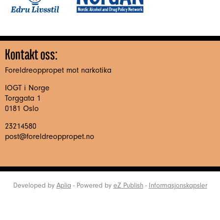
Kontakt oss:
Foreldreoppropet mot narkotika
IOGT i Norge
Torggata 1
0181 Oslo
23214580
post@foreldreoppropet.no
Developed by
Aplia
- Powered by
eZ Publish
-
Informasjonskapsler