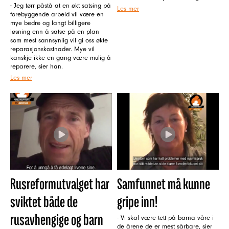
- Jeg tørr påstå at en økt satsing på
Les mer
forebyggende arbeid vil være en
mye bedre og langt billigere
løsning enn å satse på en plan
som mest sannsynlig vil gi oss økte
reparasjonskostnader. Mye vil
kanskje ikke en gang være mulig å
reparere, sier han.
Les mer
Rusreformutvalget har
Samfunnet må kunne
sviktet både de
gripe inn!
rusavhengige og barn
- Vi skal være tett på barna våre i
de årene de er mest sårbare, sier