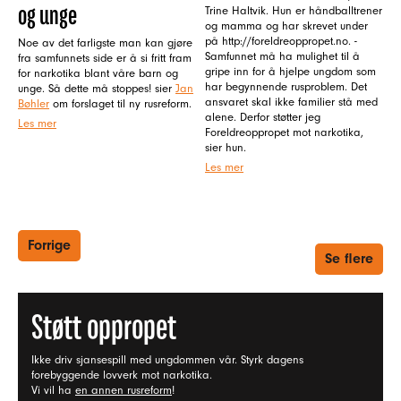
og unge
Trine Haltvik. Hun er håndballtrener
og mamma og har skrevet under
på http://foreldreoppropet.no. -
Noe av det farligste man kan gjøre
Samfunnet må ha mulighet til å
fra samfunnets side er å si fritt fram
gripe inn for å hjelpe ungdom som
for narkotika blant våre barn og
har begynnende rusproblem. Det
unge. Så dette må stoppes! sier
Jan
ansvaret skal ikke familier stå med
Bøhler
om forslaget til ny rusreform.
alene. Derfor støtter jeg
Les mer
Foreldreoppropet mot narkotika,
sier hun.
Les mer
Forrige
Se flere
Støtt oppropet
Ikke driv sjansespill med ungdommen vår. Styrk dagens
forebyggende lovverk mot narkotika.
Vi vil ha
en annen rusreform
!