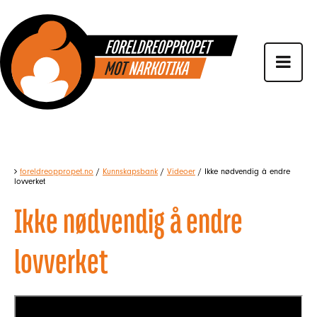
foreldreoppropet.no
/
Kunnskapsbank
/
Videoer
/
Ikke nødvendig å endre
lovverket
Ikke nødvendig å endre
lovverket