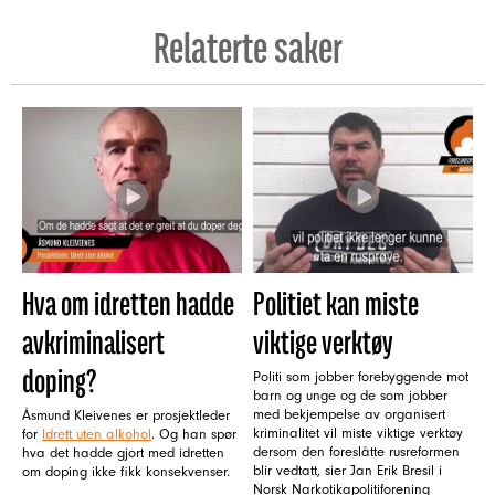
Relaterte saker
Hva om idretten hadde
Politiet kan miste
avkriminalisert
viktige verktøy
doping?
Politi som jobber forebyggende mot
barn og unge og de som jobber
med bekjempelse av organisert
Åsmund Kleivenes er prosjektleder
kriminalitet vil miste viktige verktøy
for
Idrett uten alkohol
. Og han spør
dersom den foreslåtte rusreformen
hva det hadde gjort med idretten
blir vedtatt, sier Jan Erik Bresil i
om doping ikke fikk konsekvenser.
Norsk Narkotikapolitiforening