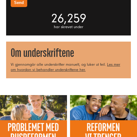
26,259
har skrevet under
Om underskriftene
Vi gjennomgår alle underskrifter manuelt, og luker ut feil.
Les mer
om hvordan vi behandler underskriftene her.