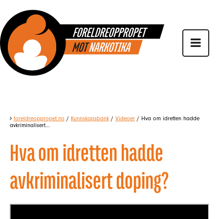
foreldreoppropet.no
/
Kunnskapsbank
/
Videoer
/
Hva om idretten hadde
avkriminalisert...
Hva om idretten hadde
avkriminalisert doping?