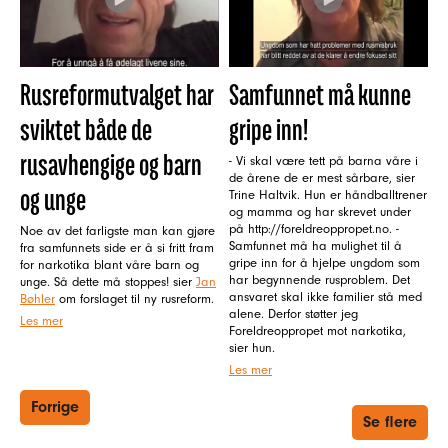
Rusreformutvalget har
Samfunnet må kunne
sviktet både de
gripe inn!
rusavhengige og barn
- Vi skal være tett på barna våre i
de årene de er mest sårbare, sier
og unge
Trine Haltvik. Hun er håndballtrener
og mamma og har skrevet under
på http://foreldreoppropet.no. -
Noe av det farligste man kan gjøre
Samfunnet må ha mulighet til å
fra samfunnets side er å si fritt fram
gripe inn for å hjelpe ungdom som
for narkotika blant våre barn og
har begynnende rusproblem. Det
unge. Så dette må stoppes! sier
Jan
ansvaret skal ikke familier stå med
Bøhler
om forslaget til ny rusreform.
alene. Derfor støtter jeg
Les mer
Foreldreoppropet mot narkotika,
sier hun.
Les mer
Forrige
Se flere